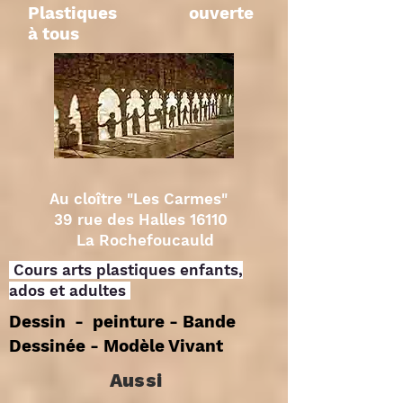
Plastiques ouverte
à tous
Au cloître "Les Carmes"
39 rue des Halles 16110
La Rochefoucauld
Cours arts plastiques enfants,
ados et adultes
Dessin - peinture - Bande
Dessinée - Modèle Vivant
Aussi